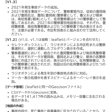
【V1.3
】
2021年発生事故データの追加。
2021年発生事故データについて、警察署管内は、従前の豊岡南
および豊岡北は、豊岡(豊岡南)警察署として、養父および朝来
は、南但馬署(朝来)として、佐用警察署はたつの警察署として整
理してあるため、2021年の警察署別地図表示は、それぞれ、豊
岡警察署、南但馬警察署およびたつの警察署で地点表示するの
で、注意が必要である。市区町別表示と組み合わせて活用してく
ださい。
【V1.2】
(V1.0、
v1.1は省略：leafletとバージョンを合わせた
)
セレクトボックスとして、ラジオボタンによる市区町または警察
署選択と、選択に連動したプルダウン表示を作成。
警察署選択において、統合された豊岡警察署および南但馬警察署
は、それぞれデータが豊岡南、豊岡北および養父、朝来の各警察
署別に作成されているため、表示は行わない。佐用警察署は、た
つの警察署に統合されたが、地図は旧の佐用警察署およびたつの
警察署で表示する。
ラジオボタンによる発生年別の事故地点表示に対応。
マーカー表示処理中を表すスピナーによるオーバーレイ表示を追
加。
【データ整理】
(leafletと同一のGeoJsonファイル)
CSVデータからGeoJsonに変換。
全データ141,417件の読み込みは、メモリー容量に左右される
場合がある。
【地図の作成】
事故内容が、死亡事故と負傷事故に区分されていることから、マ