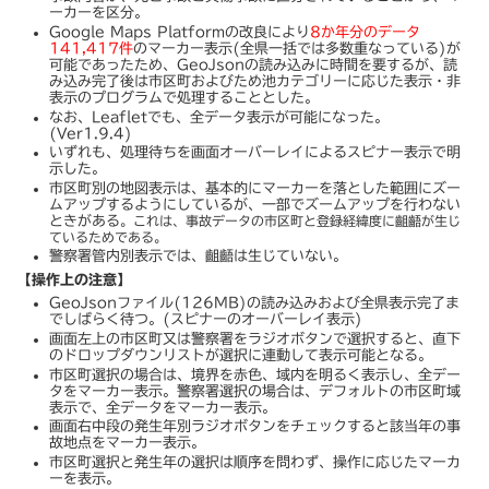
ーカーを区分。
Google Maps Platformの改良により
8か年分のデータ
141,417件
のマーカー表示(全県一括では多数重なっている)が
可能であったため、GeoJsonの読み込みに時間を要するが、読
み込み完了後は市区町およびため池カテゴリーに応じた表示・非
表示のプログラムで処理することとした。
なお、Leafletでも、全データ表示が可能になった。
(Ver1.9.4)
いずれも、処理待ちを画面オーバーレイによるスピナー表示で明
示した。
市区町別の地図表示は、基本的にマーカーを落とした範囲にズー
ムアップするようにしているが、一部でズームアップを行わない
ときがある
。これは、事故データの市区町と登録経緯度に齟齬が生じ
ているためである。
警察署管内別表示では、齟齬は生じていない。
【操作上の注意】
GeoJsonファイル(126MB)の読み込みおよび全県表示完了ま
でしばらく待つ。(スピナーのオーバーレイ表示)
画面左上の市区町又は警察署をラジオボタンで選択すると、直下
のドロップダウンリストが選択に連動して表示可能となる。
市区町選択の場合は、境界を赤色、域内を明るく表示し、全デー
タをマーカー表示。警察署選択の場合は、デフォルトの市区町域
表示で、全データをマーカー表示。
画面右中段の発生年別ラジオボタンをチェックすると該当年の事
故地点をマーカー表示。
市区町選択と発生年の選択は順序を問わず、操作に応じたマーカ
ーを表示。