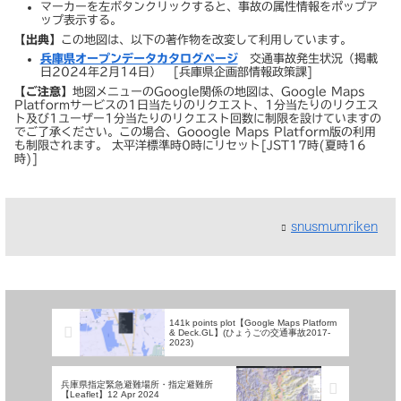
マーカーを左ボタンクリックすると、事故の属性情報をポップア
ップ表示する。
【出典】
この地図は、以下の著作物を改変して利用しています。
兵庫県オープンデータカタログページ
交通事故発生状況（掲載
日2024年2月14日） [兵庫県企画部情報政策課]
【ご注意】
地図メニューのGoogle関係の地図は、Google Maps
Platformサービスの1日当たりのリクエスト、1分当たりのリクエス
ト及び1ユーザー1分当たりのリクエスト回数に制限を設けていますの
でご了承ください。この場合、Gooogle Maps Platform版の利用
も制限されます。 太平洋標準時0時にリセット[JST17時(夏時16
時)]
snusmumriken
141k points plot【Google Maps Platform
& Deck.GL】(ひょうごの交通事故2017-
2023)
兵庫県指定緊急避難場所・指定避難所
【Leaflet】12 Apr 2024