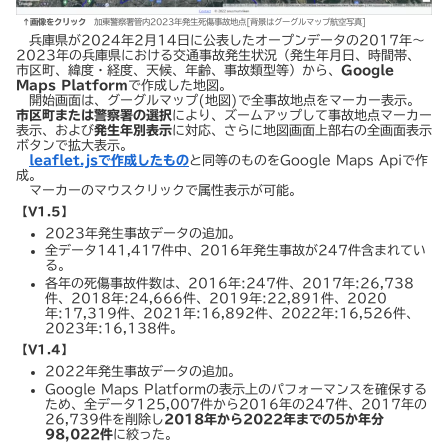
↑画像をクリック
加東警察署管内2023年発生死傷事故地点[背景はグーグルマップ航空写真]
兵庫県が2024年2月14日に公表したオープンデータの2017年～
2023年の兵庫県における交通事故発生状況（発生年月日、時間帯、
市区町、緯度・経度、天候、年齢、事故類型等）から、
Google
Maps Platform
で作成した地図。
開始画面は、グーグルマップ(地図)で全事故地点をマーカー表示。
市区町または警察署の選択
により、ズームアップして事故地点マーカー
表示、および
発生年別表示
に対応、さらに地図画面上部右の全画面表示
ボタンで拡大表示。
leaflet.jsで作成したもの
と同等のものをGoogle Maps Apiで作
成。
マーカーのマウスクリックで属性表示が可能。
【V1.5
】
2023年発生事故データの追加。
全データ141,417件中、2016年発生事故が247件含まれてい
る。
各年の死傷事故件数は、2016年:247件、2017年:26,738
件、2018年:24,666件、2019年:22,891件、2020
年:17,319件、2021年:16,892件、2022年:16,526件、
2023年:16,138件。
【V1.4
】
2022年発生事故データの追加。
Google Maps Platformの表示上のパフォーマンスを確保する
ため、全データ125,007件から2016年の247件、2017年の
26,739件を削除し
2018年から2022年までの5か年分
98,022件
に絞った。