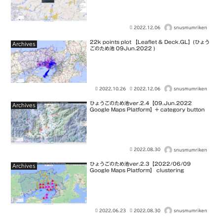
2022.12.06
snusmumriken
22k points plot 【Leaflet & Deck.GL】(ひょう
Archives
ごのため池 09Jun.2022 )
2022.10.26
2022.12.06
snusmumriken
ひょうごのため池ver.2.4【09.Jun.2022
Archives
Google Maps Platform】+ category button
2022.08.30
snusmumriken
ひょうごのため池ver.2.3【2022/06/09
Archives
Google Maps Platform】 clustering
2022.06.23
2022.08.30
snusmumriken