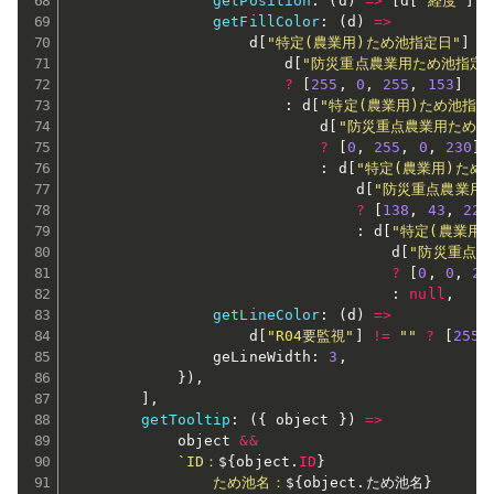
getPosition
:
(
d
)
=>
[
d
[
"経度"
]
,
 
getFillColor
:
(
d
)
=>
                    d
[
"特定(農業用)ため池指定日"
]
!
                        d
[
"防災重点農業用ため池指定
?
[
255
,
0
,
255
,
153
]
:
 d
[
"特定(農業用)ため池指定
                            d
[
"防災重点農業用ため池
?
[
0
,
255
,
0
,
230
]
:
 d
[
"特定(農業用)ため
                                d
[
"防災重点農業用
?
[
138
,
43
,
226
:
 d
[
"特定(農業用
                                    d
[
"防災重点農
?
[
0
,
0
,
25
:
null
,
getLineColor
:
(
d
)
=>
                    d
[
"R04要監視"
]
!=
""
?
[
255
,
                geLineWidth
:
3
,
}
)
,
]
,
getTooltip
:
(
{
 object 
}
)
=>
            object 
&&
`ID：
${
object
.
ID
}
                ため池名：
${
object
.
ため池名
}