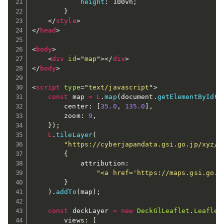
height
:
 100vh
;
}
</
style
>
</
head
>
<
body
>
<
div
id
=
"
map
"
>
</
div
>
</
body
>
<
script
type
=
"
text/javascript
"
>
const
 map 
=
L
.
map
(
document
.
getElementById
(
"
        center
:
[
35.0
,
135.0
]
,
        zoom
:
9
,
}
)
;
L
.
tileLayer
(
"https://cyberjapandata.gsi.go.jp/xyz/s
{
            attribution
:
"<a href='https://maps.gsi.go.
}
)
.
addTo
(
map
)
;
const
 deckLayer 
=
new
DeckGlLeaflet
.
Leaflet
        views
:
[