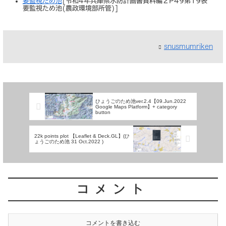
要監視ため池
[令和4年兵庫県水防計画書資料編２P49第19表
要監視ため池(農政環境部所管)]
snusmumriken
ひょうごのため池ver.2.4【09.Jun.2022
Google Maps Platform】+ category
button
22k points plot 【Leaflet & Deck.GL】(ひ
ょうごのため池 31 Oct.2022 )
コメント
コメントを書き込む