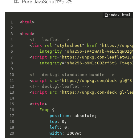
は、Pure JavaScriptで行った
<
html
>
<
head
>
<!-- leaflet -->
<
link
rel
=
"
stylesheet
"
href
=
"
https://unpkg.
integrity
=
"
sha256-sA+zWATbFveLLNqWO2gti
<
script
src
=
"
https://unpkg.com/leaflet@1.9.
integrity
=
"
sha256-o9N1jGDZrf5tS+Ft4gbIK
<!-- deck.gl standalone bundle -->
<
script
src
=
"
https://unpkg.com/deck.gl@^8.8
<!-- deck.gl-leaflet -->
<
script
src
=
"
https://unpkg.com/deck.gl-leaf
<
style
>
#map
{
position
:
 absolute
;
top
:
 0
;
left
:
 0
;
width
:
 100vw
;