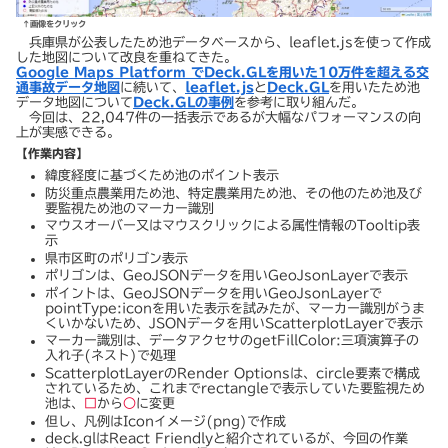
↑画像をクリック
兵庫県が公表したため池データベースから、leaflet.jsを使って作成
した地図について改良を重ねてきた。
Google Maps Platform でDeck.GLを用いた10万件を超える交
通事故データ地図
に続いて、
leaflet.js
と
Deck.GL
を用いたため池
データ地図について
Deck.GLの事例
を参考に取り組んだ。
今回は、22,047件の一括表示であるが大幅なパフォーマンスの向
上が実感できる。
【作業内容】
緯度経度に基づくため池のポイント表示
防災重点農業用ため池、特定農業用ため池、その他のため池及び
要監視ため池のマーカー識別
マウスオーバー又はマウスクリックによる属性情報のTooltip表
示
県市区町のポリゴン表示
ポリゴンは、GeoJSONデータを用いGeoJsonLayerで表示
ポイントは、GeoJSONデータを用いGeoJsonLayerで
pointType:iconを用いた表示を試みたが、マーカー識別がうま
くいかないため、JSONデータを用いScatterplotLayerで表示
マーカー識別は、データアクセサのgetFillColor:三項演算子の
入れ子(ネスト)で処理
ScatterplotLayerのRender Optionsは、circle要素で構成
されているため、これまでrectangleで表示していた要監視ため
池は、
□
から
○
に変更
但し、凡例はIconイメージ(png)で作成
deck.glはReact Friendlyと紹介されているが、今回の作業