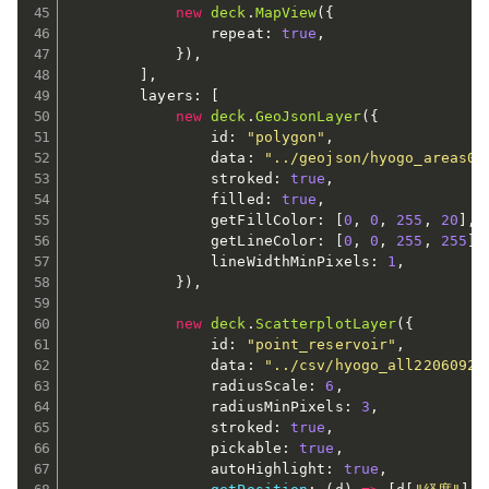
new
deck
.
MapView
(
{
                repeat
:
true
,
}
)
,
]
,
        layers
:
[
new
deck
.
GeoJsonLayer
(
{
                id
:
"polygon"
,
                data
:
"../geojson/hyogo_areas02
                stroked
:
true
,
                filled
:
true
,
                getFillColor
:
[
0
,
0
,
255
,
20
]
,
                getLineColor
:
[
0
,
0
,
255
,
255
]
,
                lineWidthMinPixels
:
1
,
}
)
,
new
deck
.
ScatterplotLayer
(
{
                id
:
"point_reservoir"
,
                data
:
"../csv/hyogo_all2206092.
                radiusScale
:
6
,
                radiusMinPixels
:
3
,
                stroked
:
true
,
                pickable
:
true
,
                autoHighlight
:
true
,