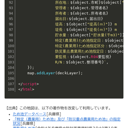
                所在地：
${
object
.
市町
}
${
object
[
"
                管理者：
${
object
.
管理者名
}
                所有者：
${
object
.
所有者名
}
                届出日:
${
object
.
届出日
}
                堤高：
${
object
[
"堤高(ｍ)"
]
}
 m

                堤長：
${
object
[
"堤長(ｍ)"
]
}
 m

                貯水量：
${
object
[
"貯水量(千m3)"
]
}
 
                特定(農業用)ため池指定日：
${
object
[
                特定(農業用)ため池指定区分：
${
object
                防災重点農業用ため池指定日：
${
object
                要監視：
${
object
.
R04
要監視
}
                R/N：
${
object
.
整理番号
}
`
,
}
)
;
    map
.
addLayer
(
deckLayer
)
;
</
script
>
</
html
>
【出典】この地図は、以下の著作物を改変して利用しています。
ため池データベース
[兵庫県]
「特定（農業用）ため池」及び「防災重点農業用ため池」の指定
状況
[兵庫県]