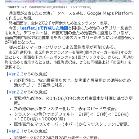
↑画像をクリック
西脇市要監視ため池[背景地図はグーグルマップ地形図]
兵庫県が公表したため池データベースを基に、Google Maps Platform
で作成した地図。
開始画面は、全体2万2千か所余のため池をクラスター表示。
今回、
leaflet.js
で作成した地図
と同様にため池のカテゴリー別
表示
を加えた。
デフォルトは、市区町別の全ため池表示に設定しているが、
画面右側中段の特定農業用ため池等のカテゴリーボタンによる選択表示
が可能となった。
従来どおりマーカークリックによる属性表示が可能である。
市区町選択後、市区町内のクラスターを解除(個々のマーカー表示)する方
法として、画面右下のズームボタンの+を1回クリックする。さらに、周辺市
町を含めて表示するときは、市区町選択後、さらに同欄最上部「市区町」を
選択する。
【
Ver.2.3
からの改良点】
市区町別に、特定農業用ため池、防災重点農業用ため池等のため
池カテゴリー別表示に対応。
【
Ver.2.2
からの改良点】
要監視ため池を、R04/06/09公表の兵庫県水防計画に基づき更
新。
ため池の表示をクラスター化して、表示スピードを改善。
クラスターの色分けはデフォルト 2(青)<10(黄)<100(赤)
<1000(桃)<10000(紫)
属性表示をマウスオーバー(ホバー)からマウスクリックに変更。
【
Ver.2.1
からの改良点】
地
図データを2022年3月28日公表データに更新。