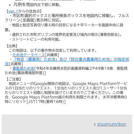
凡例を地
図内左下部に移動。
【
ver.1
からの改良点】
・市区町選択ボックスと場所検索ボックスを地図内に移動し、フルス
クリーン(全画面)表示時に対応。
・地図と航空写真切り替え時の目安になる十字マーカーを画面中央に設
置。
・
選択された市町ポリゴンの境界色変更及び域内の明示(薄青色除去)。
・ストリートビューの利用可能。
【出典】
この地図は、以下の著作物を改変して利用しています。
・
ため池データベース
[兵庫県]
・
「特定（農業用）ため池」及び「防災重点農業用ため池」の指定状
況
[兵庫県]
・
要監視ため池
[令和4年兵庫県水防計画書資料編２P49第19表 要監視
ため池(農政環境部所管)]
【ご注意】
地図メニューのGoogle関係の地図は、Google Maps Platformサービ
スの1日当たりのリクエスト、1分当たりのリクエスト及び1ユーザー1分当
たりのリクエスト回数に制限を設けていますのでご了承ください。この場
合、Gooogle Maps Platform版の利用も制限されます。 太平洋標準時0
時にリセット[JST17時(夏時16時)]
snusmumriken